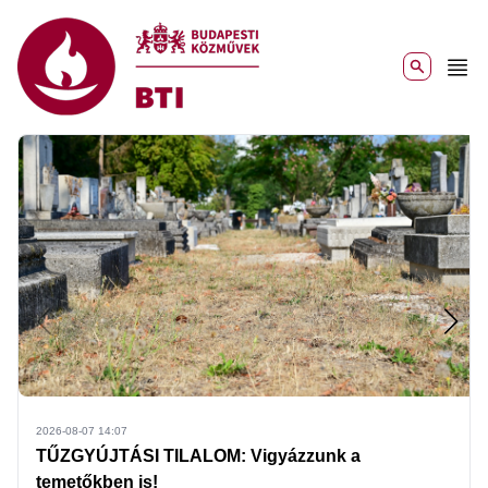
Ugrás a tartalomra
2026-08-07 14:07
TŰZGYÚJTÁSI TILALOM: Vigyázzunk a
temetőkben is!