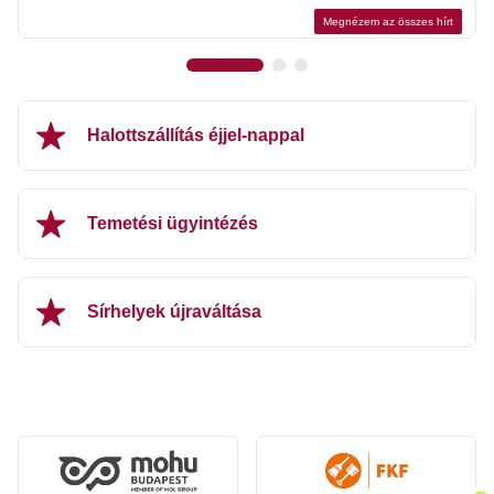
Megnézem az összes hírt
Halottszállítás éjjel-nappal
Temetési ügyintézés
Sírhelyek újraváltása