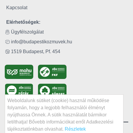
Kapcsolat
Elérhetőségek:
Ügyfélszolgálat
info@budapestikozmuvek.hu
1519 Budapest, Pf. 454
Weboldalunk sütiket (cookie) használ működése
folyamán, hogy a legjobb felhasználói élményt
nyújthassa Önnek. A sütik használatát bármikor
letilthatja! Bővebb információkat erről Adatkezelési
tájékoztatónkban olvashat.
Részletek
© Minden jog fenntartva | 2024 BKM BUDAPESTI